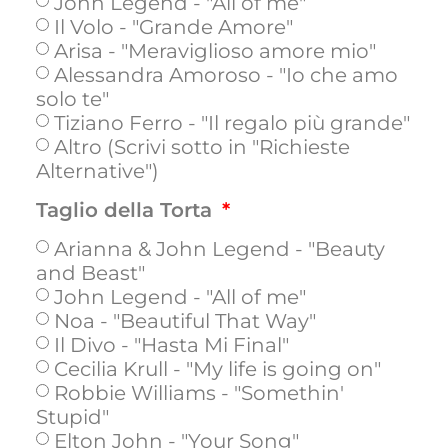
John Legend - "All of me"
Il Volo - "Grande Amore"
Arisa - "Meraviglioso amore mio"
Alessandra Amoroso - "Io che amo
solo te"
Tiziano Ferro - "Il regalo più grande"
Altro (Scrivi sotto in "Richieste
Alternative")
Taglio della Torta
Arianna & John Legend - "Beauty
and Beast"
John Legend - "All of me"
Noa - "Beautiful That Way"
Il Divo - "Hasta Mi Final"
Cecilia Krull - "My life is going on"
Robbie Williams - "Somethin'
Stupid"
Elton John - "Your Song"