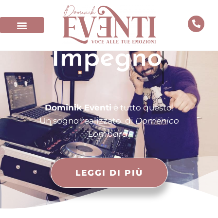
Impegno
Dominik Eventi
è tutto questo!
Un sogno realizzato di
Domenico
Lombardi
LEGGI DI PIÙ