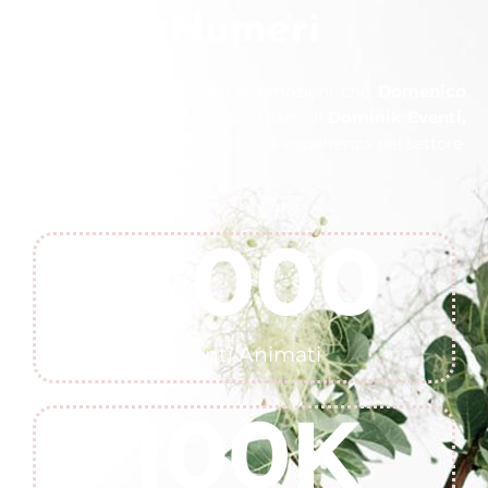
Numeri
Non è facile quantificare le emozioni che
Domenico
Lombardi
, insieme a tutto il team di
Dominik Eventi,
ha provato nei numerosi anni di esperienza nel settore.
Ma ci proviamo!
6,000
Eventi Animati
100
K