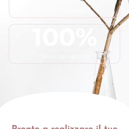
Sorrisi e Risate
100
%
Carico ogni giorno!