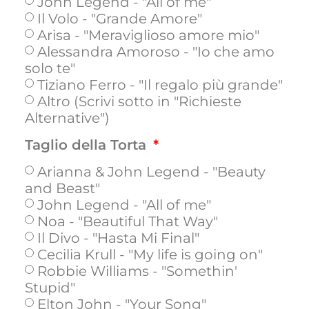
John Legend - "All of me"
Il Volo - "Grande Amore"
Arisa - "Meraviglioso amore mio"
Alessandra Amoroso - "Io che amo
solo te"
Tiziano Ferro - "Il regalo più grande"
Altro (Scrivi sotto in "Richieste
Alternative")
Taglio della Torta
Arianna & John Legend - "Beauty
and Beast"
John Legend - "All of me"
Noa - "Beautiful That Way"
Il Divo - "Hasta Mi Final"
Cecilia Krull - "My life is going on"
Robbie Williams - "Somethin'
Stupid"
Elton John - "Your Song"